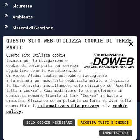
Sicurezza
Ambiente
Sistemi di Gestione
Modelli Organizzativi 231
QUESTO SITO WEB UTILIZZA COOKIE DI TERZE
×
PARTI
Agroalimentare ed Igiene
Questo sito utilizza cookie
Sanità - Autorizzazione/Accreditamento
tecnici per la navigazione e
cookie di terze parti per servizi
aggiuntivi come la visualizzazione
GDPR - Privacy
di video. Alcuni cookie potrebbero raccogliere
informazioni per mostrarti pubblicità mirata e tracciare
Servizi Tecnici e Progettazione
la tua attività, installandosi solo cliccando su "Accetta
tutti i cookie". Puoi modificare le tue preferenze in
qualsiasi momento tramite il link "Cookie" in basso a
sinistra. Cliccando su un pulsante confermi di aver letto
informativa sulla privacy
cookie
e accettato l'
e la
Lachiver Servizi S.r.l. - P.IVA: 02219800238 REA: VR
policy
.
224387 - Cap. soc. € 10400 int. versato.
SOLO COOKIE NECESSARI
ACCETTA TUTTI E CHIUDI
Informativa sulla privacy
Cookie policy
Accessibility
IMPOSTAZIONI