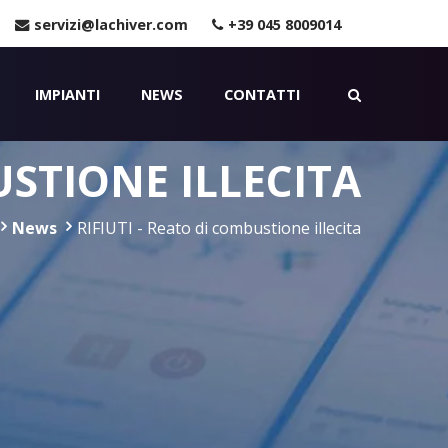
servizi@lachiver.com
+39 045 8009014
IMPIANTI
NEWS
CONTATTI
USTIONE ILLECITA
News
RIFIUTI - Reato di combustione illecita