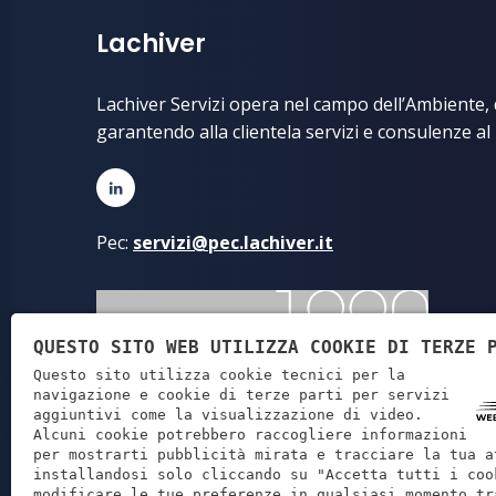
Lachiver
Lachiver Servizi opera nel campo dell’Ambiente, d
garantendo alla clientela servizi e consulenze al
Pec:
servizi@pec.lachiver.it
QUESTO SITO WEB UTILIZZA COOKIE DI TERZE 
Questo sito utilizza cookie tecnici per la
navigazione e cookie di terze parti per servizi
aggiuntivi come la visualizzazione di video.
Alcuni cookie potrebbero raccogliere informazioni
per mostrarti pubblicità mirata e tracciare la tua a
installandosi solo cliccando su "Accetta tutti i coo
modificare le tue preferenze in qualsiasi momento tr