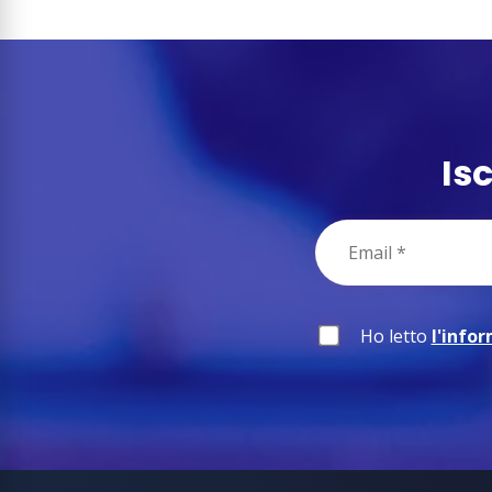
Is
Ho letto
l'info