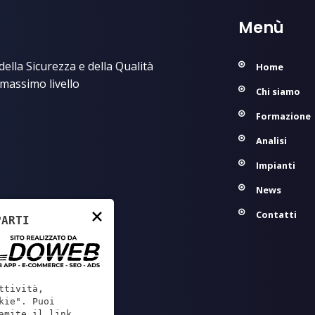
Menù
ella Sicurezza e della Qualità
Home
 massimo livello
Chi siamo
Formazione
Analisi
Impianti
News
×
Contatti
PARTI
ttività,
kie". Puoi
amite il link