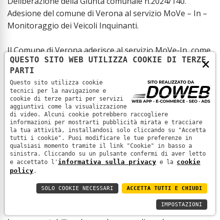
Deliberazione della Giunta comunale n.2024/140.
Adesione del comune di Verona al servizio MoVe – In –
Monitoraggio dei Veicoli Inquinanti.
Il Comune di Verona aderisce al servizio MoVe-In, come
QUESTO SITO WEB UTILIZZA COOKIE DI TERZE
×
misura alternativa alle ordinanze di limitazione della
PARTI
circolazione. A seguito di tale adesione, viene prevista
Questo sito utilizza cookie
una modifica all’ordinanza del Sindaco n. 45/2023
tecnici per la navigazione e
“Misure di limitazione della circolazione stradale per il
cookie di terze parti per servizi
aggiuntivi come la visualizzazione
contenimento dell’inquinamento atmosferico dal 1
di video. Alcuni cookie potrebbero raccogliere
ottobre 2023 al 30 aprile 2024.”
informazioni per mostrarti pubblicità mirata e tracciare
la tua attività, installandosi solo cliccando su "Accetta
tutti i cookie". Puoi modificare le tue preferenze in
qualsiasi momento tramite il link "Cookie" in basso a
NORME TECNICHE
– Imballaggi
sinistra. Cliccando su un pulsante confermi di aver letto
Norma Tecnica UNI EN ISO 1 febbraio 2024, n. 4180
informativa sulla privacy
cookie
e accettato l'
e la
policy
Imballaggi - Imballaggi di trasporto completi e riempiti
.
- Regole generali per la compilazione delle schede di
SOLO COOKIE NECESSARI
ACCETTA TUTTI E CHIUDI
prova delle prestazioni.
IMPOSTAZIONI