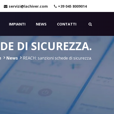
servizi@lachiver.com
+39 045 8009014
IMPIANTI
NEWS
CONTATTI
DE DI SICUREZZA.
e
News
REACH: sanzioni schede di sicurezza.