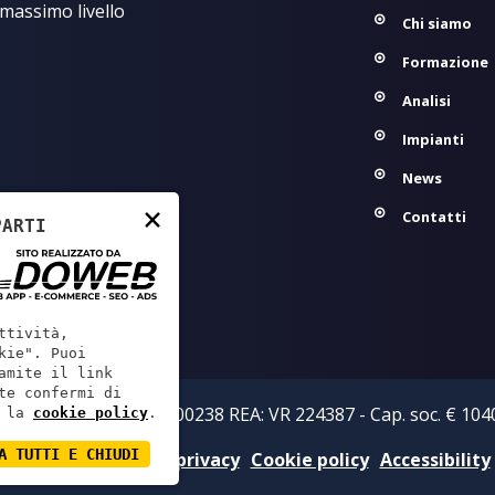
 massimo livello
Chi siamo
Formazione
Analisi
Impianti
News
×
Contatti
PARTI
ttività,
kie". Puoi
amite il link
te confermi di
zi S.r.l. - P.IVA: 02219800238 REA: VR 224387 - Cap. soc. € 1040
 la
cookie policy
.
A TUTTI E CHIUDI
Informativa sulla privacy
Cookie policy
Accessibility