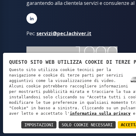
garantendo alla clientela servizi e consulenze al
Pec:
servizi@pec.lachiver.it
QUESTO SITO WEB UTILIZZA COOKIE DI TERZE 
Questo sito utilizza cookie tecnici per la
navigazione e cookie di terze parti per servizi
aggiuntivi come la visualizzazione di video.
Alcuni cookie potrebbero raccogliere informazioni
per mostrarti pubblicità mirata e tracciare la tua a
installandosi solo cliccando su "Accetta tutti i coo
modificare le tue preferenze in qualsiasi momento tr
"Cookie" in basso a sinistra. Cliccando su un pulsan
Lachiver Servi
aver letto e accettato l'
informativa sulla privacy
e
IMPOSTAZIONI
SOLO COOKIE NECESSARI
ACCETT