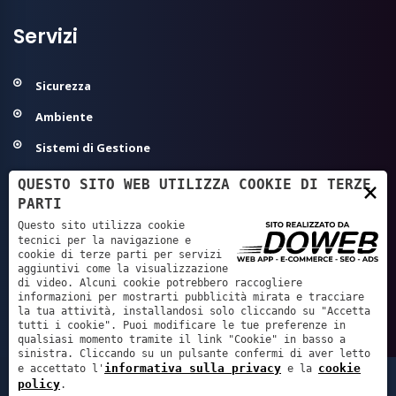
Servizi
Sicurezza
Ambiente
Sistemi di Gestione
Modelli Organizzativi 231
QUESTO SITO WEB UTILIZZA COOKIE DI TERZE
×
PARTI
Agroalimentare ed Igiene
Questo sito utilizza cookie
Sanità - Autorizzazione/Accreditamento
tecnici per la navigazione e
cookie di terze parti per servizi
aggiuntivi come la visualizzazione
GDPR - Privacy
di video. Alcuni cookie potrebbero raccogliere
informazioni per mostrarti pubblicità mirata e tracciare
Servizi Tecnici e Progettazione
la tua attività, installandosi solo cliccando su "Accetta
tutti i cookie". Puoi modificare le tue preferenze in
qualsiasi momento tramite il link "Cookie" in basso a
sinistra. Cliccando su un pulsante confermi di aver letto
informativa sulla privacy
cookie
e accettato l'
e la
Lachiver Servizi S.r.l. - P.IVA: 02219800238 REA: VR
policy
.