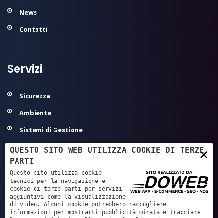
News
Contatti
Servizi
Sicurezza
Ambiente
Sistemi di Gestione
Modelli Organizzativi 231
QUESTO SITO WEB UTILIZZA COOKIE DI TERZE
×
PARTI
Agroalimentare ed Igiene
Questo sito utilizza cookie
Sanità - Autorizzazione/Accreditamento
tecnici per la navigazione e
cookie di terze parti per servizi
aggiuntivi come la visualizzazione
GDPR - Privacy
di video. Alcuni cookie potrebbero raccogliere
informazioni per mostrarti pubblicità mirata e tracciare
Servizi Tecnici e Progettazione