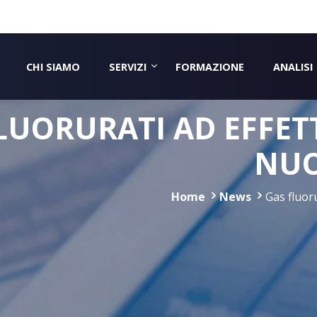
CHI SIAMO
SERVIZI
FORMAZIONE
ANALISI
LUORURATI AD EFFETT
NUO
Home
News
Gas fluor