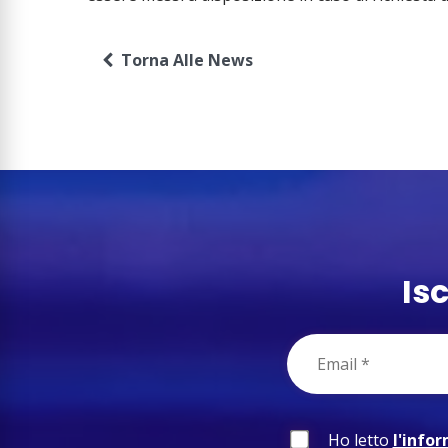
Torna Alle News
Is
Ho letto
l'info