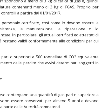
orrispondono a meno di 3 kg di carica di gas e, quindi,
iature contenenti meno di 3 kg di FGAS. Proprio per
controlli a partire dal 01/01/2017.
a personale certificato, così come lo devono essere le
assistenza, la manutenzione, la riparazione o lo
e. In particolare, gli attuali certificati ed attestati di
 restano validi conformemente alle condizioni per cui
 pari o superiori a 500 tonnellate di CO2 equivalente
mento delle perdite che avvisi determinati soggetti in
e:
 caso contengano una quantità di gas pari o superiore a
i devono essere conservati per almeno 5 anni e devono
da parte delle Autorità competenti.