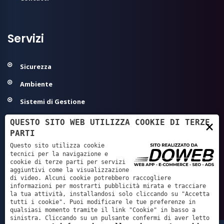
Servizi
Sicurezza
Ambiente
Sistemi di Gestione
Modelli Organizzativi 231
QUESTO SITO WEB UTILIZZA COOKIE DI TERZE
×
PARTI
Agroalimentare ed Igiene
Questo sito utilizza cookie
Sanità - Autorizzazione/Accreditamento
tecnici per la navigazione e
cookie di terze parti per servizi
aggiuntivi come la visualizzazione
GDPR - Privacy
di video. Alcuni cookie potrebbero raccogliere
informazioni per mostrarti pubblicità mirata e tracciare
Servizi Tecnici e Progettazione
la tua attività, installandosi solo cliccando su "Accetta
tutti i cookie". Puoi modificare le tue preferenze in
qualsiasi momento tramite il link "Cookie" in basso a
sinistra. Cliccando su un pulsante confermi di aver letto