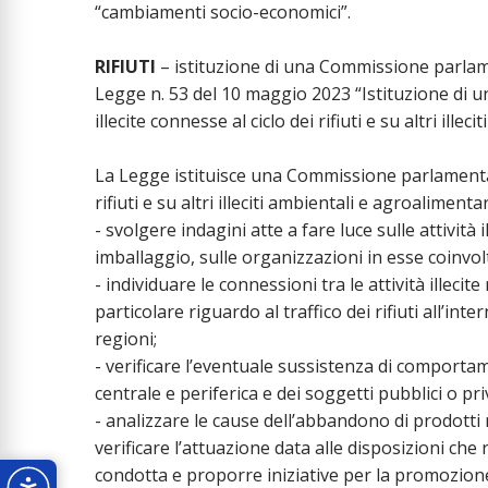
“cambiamenti socio-economici”.
RIFIUTI
– istituzione di una Commissione parlam
Legge n. 53 del 10 maggio 2023 “Istituzione di u
illecite connesse al ciclo dei rifiuti e su altri ille
La Legge istituisce una Commissione parlamentare 
rifiuti e su altri illeciti ambientali e agroalimenta
- svolgere indagini atte a fare luce sulle attività ill
imballaggio, sulle organizzazioni in esse coinvo
- individuare le connessioni tra le attività illecite
particolare riguardo al traffico dei rifiuti all’inte
regioni;
- verificare l’eventuale sussistenza di comportam
centrale e periferica e dei soggetti pubblici o priv
- analizzare le cause dell’abbandono di prodotti
verificare l’attuazione data alle disposizioni che
condotta e proporre iniziative per la promozione d