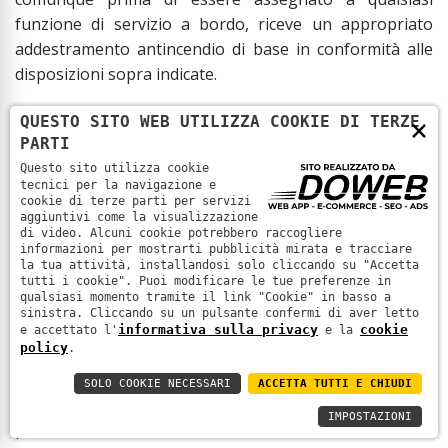
funzione di servizio a bordo, riceve un appropriato
addestramento antincendio di base in conformità alle
disposizioni sopra indicate.
Il decreto entra in vigore il 30 ottobre 2017.
QUESTO SITO WEB UTILIZZA COOKIE DI TERZE
×
PARTI
Questo sito utilizza cookie
tecnici per la navigazione e
PRIMO SOCCORSO – corsi personale marittimo
cookie di terze parti per servizi
aggiuntivi come la visualizzazione
di video. Alcuni cookie potrebbero raccogliere
Decreto del Ministero delle infrastrutture e dei
informazioni per mostrarti pubblicità mirata e tracciare
trasporti del 2 maggio 2017 “Istituzione corso di
la tua attività, installandosi solo cliccando su "Accetta
tutti i cookie". Puoi modificare le tue preferenze in
sopravvivenza e salvataggio per il personale
qualsiasi momento tramite il link "Cookie" in basso a
marittimo”.
sinistra. Cliccando su un pulsante confermi di aver letto
informativa sulla privacy
cookie
e accettato l'
e la
policy
.
Il decreto disciplina l’addestramento alle tecniche di
sopravvivenza e salvataggio (Personal survival
SOLO COOKIE NECESSARI
ACCETTA TUTTI E CHIUDI
techniques) per tutte le persone impiegate o arruolate
IMPOSTAZIONI
per i servizi a bordo di una nave.