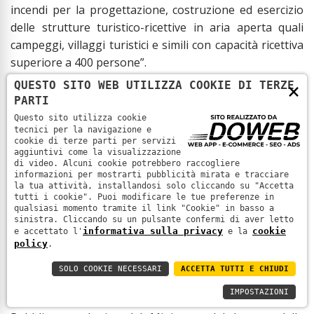
incendi per la progettazione, costruzione ed esercizio
delle strutture turistico-ricettive in aria aperta quali
campeggi, villaggi turistici e simili con capacità ricettiva
superiore a 400 persone”.
QUESTO SITO WEB UTILIZZA COOKIE DI TERZE
×
La nuova regola tecnica sostituisce integralmente la
PARTI
precedente.
Questo sito utilizza cookie
tecnici per la navigazione e
Il Decreto non comporta adempimenti per le attività in
cookie di terze parti per servizi
regola con gli quelli previsti dal decreto del Ministro
aggiuntivi come la visualizzazione
di video. Alcuni cookie potrebbero raccogliere
dell'interno del 28 febbraio 2014 ovvero che abbiano
informazioni per mostrarti pubblicità mirata e tracciare
la tua attività, installandosi solo cliccando su "Accetta
pianificato interventi di adeguamento alle disposizioni
tutti i cookie". Puoi modificare le tue preferenze in
della vecchia normativa.
qualsiasi momento tramite il link "Cookie" in basso a
sinistra. Cliccando su un pulsante confermi di aver letto
informativa sulla privacy
cookie
e accettato l'
e la
policy
.
FORMAZIONE – aggiornamenti per gli addetti
all'apposizione della segnaletica stradale in
SOLO COOKIE NECESSARI
ACCETTA TUTTI E CHIUDI
presenza di traffico veicolare
IMPOSTAZIONI