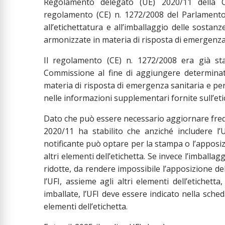
Regolamento delegato (UE) 2020/11 della 
regolamento (CE) n. 1272/2008 del Parlamento e
all’etichettatura e all’imballaggio delle sosta
armonizzate in materia di risposta di emergenza 
Il regolamento (CE) n. 1272/2008 era già st
Commissione al fine di aggiungere determinate
materia di risposta di emergenza sanitaria e per 
nelle informazioni supplementari fornite sull’eti
Dato che può essere necessario aggiornare fre
2020/11 ha stabilito che anziché includere l’U
notificante può optare per la stampa o l’apposiz
altri elementi dell’etichetta. Se invece l’imballa
ridotte, da rendere impossibile l’apposizione de
l’UFI, assieme agli altri elementi dell’etichet
imballate, l’UFI deve essere indicato nella sched
elementi dell’etichetta.