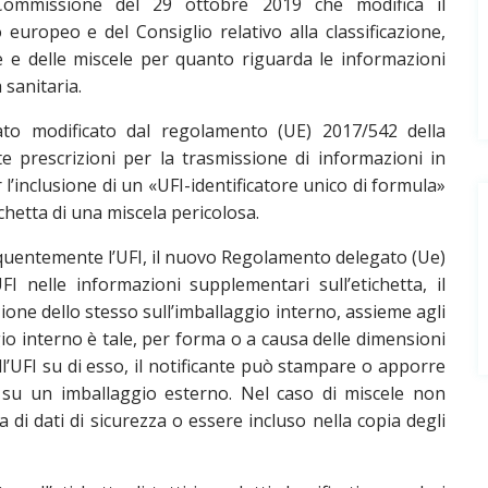
Commissione del 29 ottobre 2019 che modifica il
uropeo e del Consiglio relativo alla classificazione,
nze e delle miscele per quanto riguarda le informazioni
sanitaria.
ato modificato dal regolamento (UE) 2017/542 della
 prescrizioni per la trasmissione di informazioni in
l’inclusione di un «UFI-identificatore unico di formula»
chetta di una miscela pericolosa.
quentemente l’UFI, il nuovo Regolamento delegato (Ue)
FI nelle informazioni supplementari sull’etichetta, il
ione dello stesso sull’imballaggio interno, assieme agli
ggio interno è tale, per forma o a causa delle dimensioni
ll’UFI su di esso, il notificante può stampare o apporre
ta, su un imballaggio esterno. Nel caso di miscele non
a di dati di sicurezza o essere incluso nella copia degli