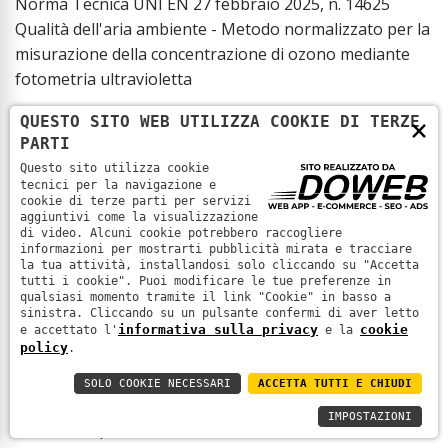
Norma Tecnica UNI EN 27 febbraio 2025, n. 14625
Qualità dell'aria ambiente - Metodo normalizzato per la
misurazione della concentrazione di ozono mediante
fotometria ultravioletta
QUESTO SITO WEB UTILIZZA COOKIE DI TERZE
×
La norma specifica un metodo di misurazione in
PARTI
continuo per la determinazione della concentrazione di
Questo sito utilizza cookie
ozono presente in aria ambiente basato sul principio
tecnici per la navigazione e
della misurazione fotometrica ultravioletta.
cookie di terze parti per servizi
aggiuntivi come la visualizzazione
di video. Alcuni cookie potrebbero raccogliere
informazioni per mostrarti pubblicità mirata e tracciare
NORME TECNICHE
– Qualità dell’aria
la tua attività, installandosi solo cliccando su "Accetta
Norma Tecnica UNI EN 27 febbraio 2025, n. 14212
tutti i cookie". Puoi modificare le tue preferenze in
qualsiasi momento tramite il link "Cookie" in basso a
sinistra. Cliccando su un pulsante confermi di aver letto
Qualità dell'aria ambiente - Metodo normalizzato per la
informativa sulla privacy
cookie
e accettato l'
e la
policy
.
misurazione della concentrazione di diossido di zolfo
mediante fluorescenza ultravioletta.
SOLO COOKIE NECESSARI
ACCETTA TUTTI E CHIUDI
IMPOSTAZIONI
La norma specifica un metodo di misurazione in