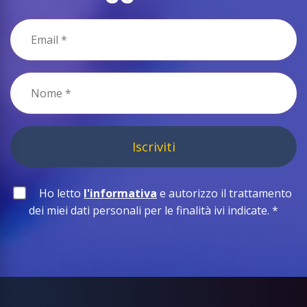
Iscriviti
Ho letto
l'informativa
e autorizzo il trattamento
dei miei dati personali per le finalità ivi indicate.
*