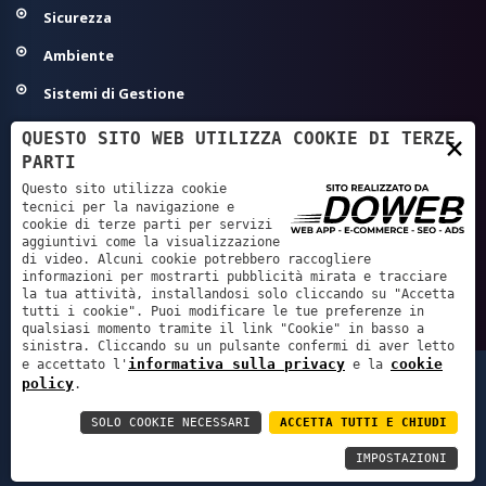
Sicurezza
Ambiente
Sistemi di Gestione
Modelli Organizzativi 231
QUESTO SITO WEB UTILIZZA COOKIE DI TERZE
×
PARTI
Agroalimentare ed Igiene
Questo sito utilizza cookie
Sanità - Autorizzazione/Accreditamento
tecnici per la navigazione e
cookie di terze parti per servizi
aggiuntivi come la visualizzazione
GDPR - Privacy
di video. Alcuni cookie potrebbero raccogliere
informazioni per mostrarti pubblicità mirata e tracciare
Servizi Tecnici e Progettazione
la tua attività, installandosi solo cliccando su "Accetta
tutti i cookie". Puoi modificare le tue preferenze in
qualsiasi momento tramite il link "Cookie" in basso a
sinistra. Cliccando su un pulsante confermi di aver letto
informativa sulla privacy
cookie
e accettato l'
e la
Lachiver Servizi S.r.l. - P.IVA: 02219800238 REA: VR
policy
.
224387 - Cap. soc. € 10400 int. versato.
SOLO COOKIE NECESSARI
ACCETTA TUTTI E CHIUDI
Informativa sulla privacy
Cookie policy
Accessibility
IMPOSTAZIONI