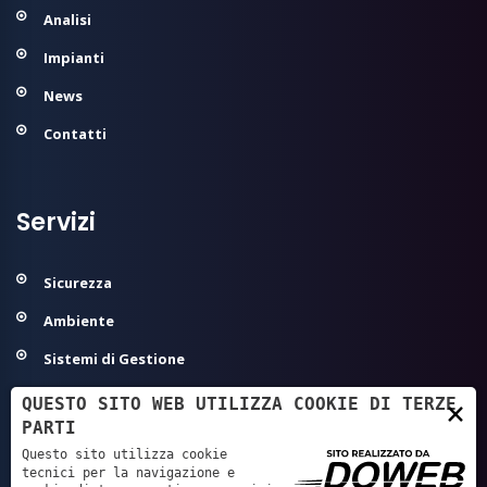
Analisi
Impianti
News
Contatti
Servizi
Sicurezza
Ambiente
Sistemi di Gestione
Modelli Organizzativi 231
QUESTO SITO WEB UTILIZZA COOKIE DI TERZE
×
PARTI
Agroalimentare ed Igiene
Questo sito utilizza cookie
Sanità - Autorizzazione/Accreditamento
tecnici per la navigazione e