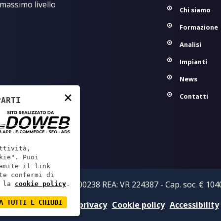
 massimo livello
Chi siamo
Formazione
Analisi
Impianti
News
×
Contatti
PARTI
ttività,
kie". Puoi
amite il link
te confermi di
zi S.r.l. - P.IVA: 02219800238 REA: VR 224387 - Cap. soc. € 1040
 la
cookie policy
.
A TUTTI E CHIUDI
Informativa sulla privacy
Cookie policy
Accessibility