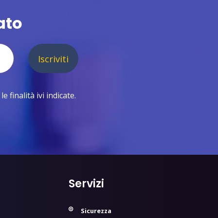
ato
Iscriviti
 finalità ivi indicate.
Servizi
Sicurezza