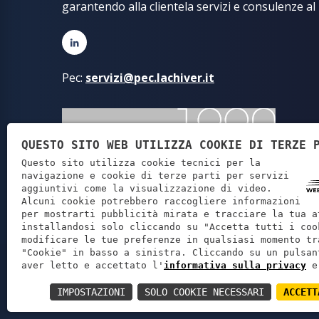
garantendo alla clientela servizi e consulenze al
Pec:
servizi@pec.lachiver.it
QUESTO SITO WEB UTILIZZA COOKIE DI TERZE 
Questo sito utilizza cookie tecnici per la
navigazione e cookie di terze parti per servizi
aggiuntivi come la visualizzazione di video.
Alcuni cookie potrebbero raccogliere informazioni
per mostrarti pubblicità mirata e tracciare la tua a
installandosi solo cliccando su "Accetta tutti i coo
modificare le tue preferenze in qualsiasi momento tr
"Cookie" in basso a sinistra. Cliccando su un pulsan
Lachiver Servi
aver letto e accettato l'
informativa sulla privacy
e
IMPOSTAZIONI
SOLO COOKIE NECESSARI
ACCETT