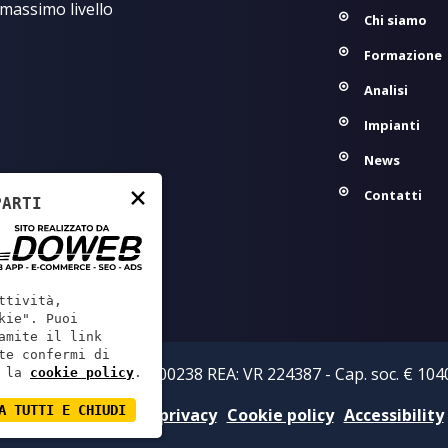
 massimo livello
Chi siamo
Formazione
Analisi
Impianti
News
×
Contatti
PARTI
ttività,
kie". Puoi
amite il link
te confermi di
zi S.r.l. - P.IVA: 02219800238 REA: VR 224387 - Cap. soc. € 1040
 la
cookie policy
.
A TUTTI E CHIUDI
Informativa sulla privacy
Cookie policy
Accessibility