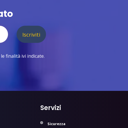
ato
Iscriviti
 finalità ivi indicate.
Servizi
Sicurezza