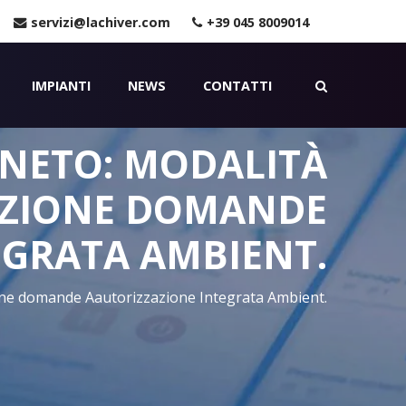
servizi@lachiver.com
+39 045 8009014
IMPIANTI
NEWS
CONTATTI
ENETO: MODALITÀ
AZIONE DOMANDE
EGRATA AMBIENT.
ne domande Aautorizzazione Integrata Ambient.