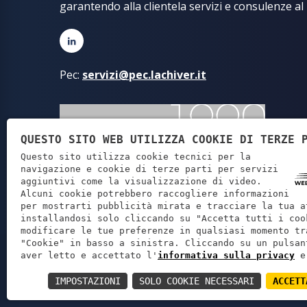
garantendo alla clientela servizi e consulenze al
Pec:
servizi@pec.lachiver.it
QUESTO SITO WEB UTILIZZA COOKIE DI TERZE 
Questo sito utilizza cookie tecnici per la
navigazione e cookie di terze parti per servizi
aggiuntivi come la visualizzazione di video.
Alcuni cookie potrebbero raccogliere informazioni
per mostrarti pubblicità mirata e tracciare la tua a
installandosi solo cliccando su "Accetta tutti i coo
modificare le tue preferenze in qualsiasi momento tr
"Cookie" in basso a sinistra. Cliccando su un pulsan
Lachiver Servi
aver letto e accettato l'
informativa sulla privacy
e
IMPOSTAZIONI
SOLO COOKIE NECESSARI
ACCETT