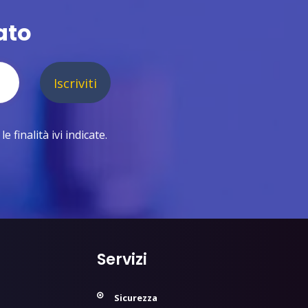
ato
Iscriviti
 finalità ivi indicate.
Servizi
Sicurezza