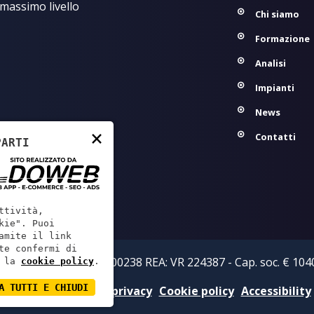
 massimo livello
Chi siamo
Formazione
Analisi
Impianti
News
×
Contatti
PARTI
ttività,
kie". Puoi
amite il link
te confermi di
zi S.r.l. - P.IVA: 02219800238 REA: VR 224387 - Cap. soc. € 1040
 la
cookie policy
.
A TUTTI E CHIUDI
Informativa sulla privacy
Cookie policy
Accessibility