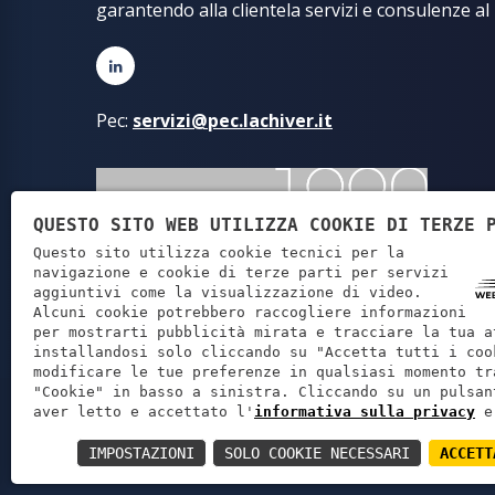
garantendo alla clientela servizi e consulenze al
Pec:
servizi@pec.lachiver.it
QUESTO SITO WEB UTILIZZA COOKIE DI TERZE 
Questo sito utilizza cookie tecnici per la
navigazione e cookie di terze parti per servizi
aggiuntivi come la visualizzazione di video.
Alcuni cookie potrebbero raccogliere informazioni
per mostrarti pubblicità mirata e tracciare la tua a
installandosi solo cliccando su "Accetta tutti i coo
modificare le tue preferenze in qualsiasi momento tr
"Cookie" in basso a sinistra. Cliccando su un pulsan
Lachiver Servi
aver letto e accettato l'
informativa sulla privacy
e
IMPOSTAZIONI
SOLO COOKIE NECESSARI
ACCETT