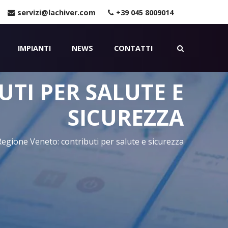
servizi@lachiver.com
+39 045 8009014
IMPIANTI
NEWS
CONTATTI
TI PER SALUTE E
SICUREZZA
Regione Veneto: contributi per salute e sicurezza