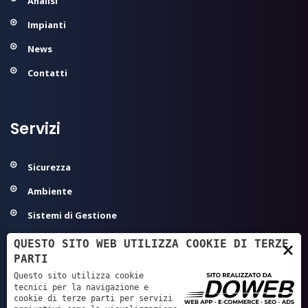
Analisi
Impianti
News
Contatti
Servizi
Sicurezza
Ambiente
Sistemi di Gestione
Modelli Organizzativi 231
QUESTO SITO WEB UTILIZZA COOKIE DI TERZE
×
PARTI
Agroalimentare ed Igiene
Questo sito utilizza cookie
Sanità - Autorizzazione/Accreditamento
tecnici per la navigazione e
cookie di terze parti per servizi