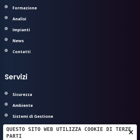
Formazione
Analisi
Impianti
News
Contatti
Servizi
Sicurezza
Ambiente
Sistemi di Gestione
Modelli Organizzativi 231
QUESTO SITO WEB UTILIZZA COOKIE DI TERZE
×
PARTI
Agroalimentare ed Igiene