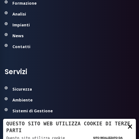
Formazione
Analisi
Impianti
News
Contatti
Servizi
Sicurezza
Ambiente
Sistemi di Gestione
Modelli Organizzativi 231
QUESTO SITO WEB UTILIZZA COOKIE DI TERZE
×
PARTI
Agroalimentare ed Igiene
Questo sito utilizza cookie