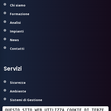
Chi siamo
Formazione
Analisi
Impianti
News
Contatti
Servizi
Sicurezza
Ambiente
Sistemi di Gestione
Modelli Organizzativi 231
QUESTO SITO WEB UTILIZZA COOKIE DI TERZE