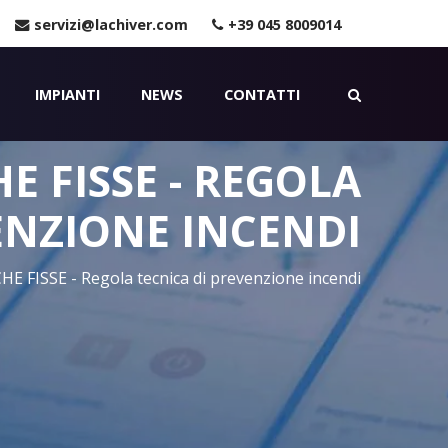
servizi@lachiver.com
+39 045 8009014
IMPIANTI
NEWS
CONTATTI
E FISSE - REGOLA
ENZIONE INCENDI
 FISSE - Regola tecnica di prevenzione incendi