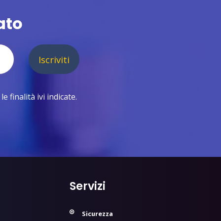
ato
Iscriviti
 finalità ivi indicate.
Servizi
Sicurezza