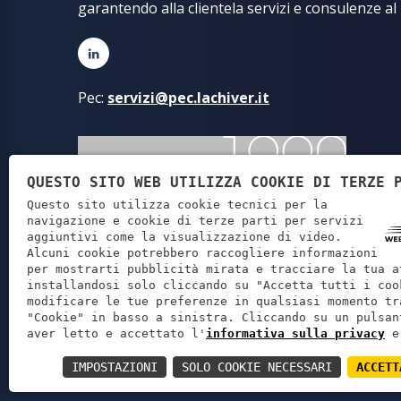
garantendo alla clientela servizi e consulenze al
Pec:
servizi@pec.lachiver.it
QUESTO SITO WEB UTILIZZA COOKIE DI TERZE 
Questo sito utilizza cookie tecnici per la
navigazione e cookie di terze parti per servizi
aggiuntivi come la visualizzazione di video.
Alcuni cookie potrebbero raccogliere informazioni
per mostrarti pubblicità mirata e tracciare la tua a
installandosi solo cliccando su "Accetta tutti i coo
modificare le tue preferenze in qualsiasi momento tr
"Cookie" in basso a sinistra. Cliccando su un pulsan
Lachiver Servi
aver letto e accettato l'
informativa sulla privacy
e
IMPOSTAZIONI
SOLO COOKIE NECESSARI
ACCETT