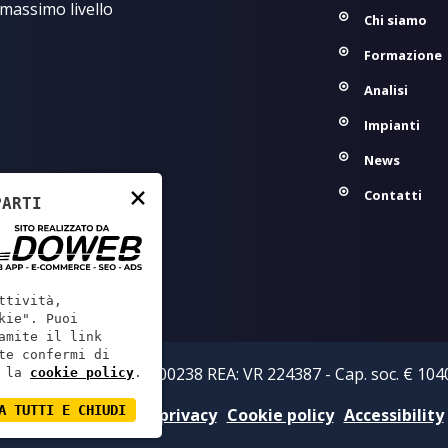
 massimo livello
Chi siamo
Formazione
Analisi
Impianti
News
×
Contatti
PARTI
ttività,
kie". Puoi
amite il link
te confermi di
zi S.r.l. - P.IVA: 02219800238 REA: VR 224387 - Cap. soc. € 1040
 la
cookie policy
.
A TUTTI E CHIUDI
Informativa sulla privacy
Cookie policy
Accessibility