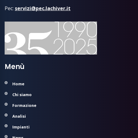
Pec:
servizi@pec.lachiver.it
Menù
Home
Chi siamo
Formazione
Analisi
Impianti
News