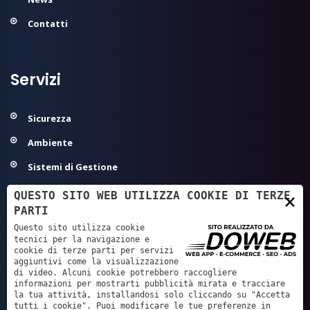
Contatti
Servizi
Sicurezza
Ambiente
Sistemi di Gestione
Modelli Organizzativi 231
QUESTO SITO WEB UTILIZZA COOKIE DI TERZE
×
PARTI
Agroalimentare ed Igiene
Questo sito utilizza cookie
Sanità - Autorizzazione/Accreditamento
tecnici per la navigazione e
cookie di terze parti per servizi
aggiuntivi come la visualizzazione
GDPR - Privacy
di video. Alcuni cookie potrebbero raccogliere
informazioni per mostrarti pubblicità mirata e tracciare
Servizi Tecnici e Progettazione
la tua attività, installandosi solo cliccando su "Accetta
tutti i cookie". Puoi modificare le tue preferenze in