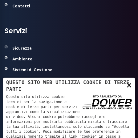
Contatti
Servizi
Sicurezza
Ambiente
Sistemi di Gestione
Modelli Organizzativi 231
QUESTO SITO WEB UTILIZZA COOKIE DI TERZE
×
PARTI
Agroalimentare ed Igiene
Questo sito utilizza cookie
Sanità - Autorizzazione/Accreditamento
tecnici per la navigazione e
cookie di terze parti per servizi
aggiuntivi come la visualizzazione
GDPR - Privacy
di video. Alcuni cookie potrebbero raccogliere
informazioni per mostrarti pubblicità mirata e tracciare
Servizi Tecnici e Progettazione
la tua attività, installandosi solo cliccando su "Accetta
tutti i cookie". Puoi modificare le tue preferenze in
qualsiasi momento tramite il link "Cookie" in basso a