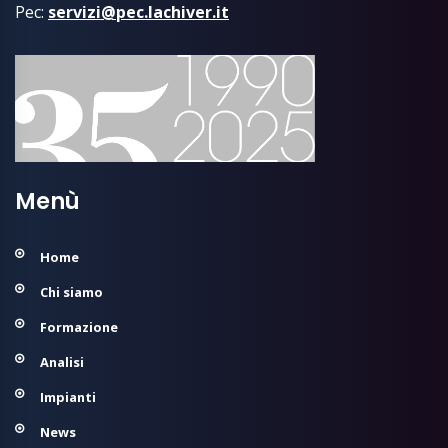
Pec:
servizi@pec.lachiver.it
Menù
Home
Chi siamo
Formazione
Analisi
Impianti
News