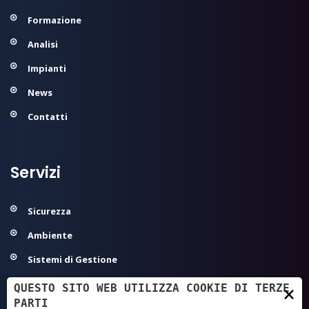
Formazione
Analisi
Impianti
News
Contatti
Servizi
Sicurezza
Ambiente
Sistemi di Gestione
Modelli Organizzativi 231
QUESTO SITO WEB UTILIZZA COOKIE DI TERZE
×
PARTI
Agroalimentare ed Igiene